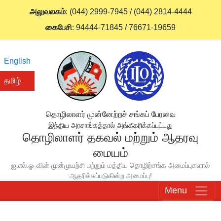
அலுவலகம்
:
(044) 2999-7945
/
(044) 2814-4444
கைபேசி
:
94444-71845
/
76671-19659
English
தமிழ்
தொழிலாளர் முன்னேற்றச் சங்கப் பேரவை
இந்திய அரசாங்கத்தால் அங்கீகரிக்கப்பட்டது
தொழிலாளர் தகவல் மற்றும் ஆதரவு
மையம்
ஐ.எல்.ஓ-வின் முன்முயற்சி மற்றும் மத்திய தொழிற்சங்க அமைப்புகளால்
ஆதரிக்கப்படுகின்ற அமைப்பு!
Menu