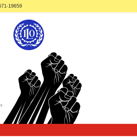
671-19659
Us