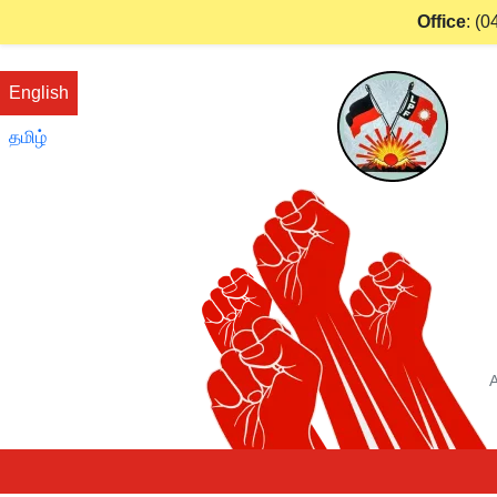
Office
:
(0
English
தமிழ்
A