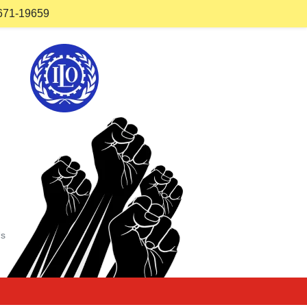
671-19659
Us