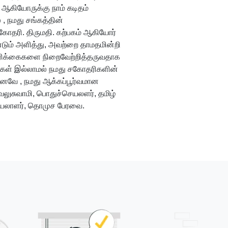
் ஆகியோருக்கு நாம் கடிதம்
, நமது சங்கத்தின்
ோதரி. திருமதி. கற்பகம் ஆகியோர்
ண்டும் அளித்து, அவற்றை தாமதமின்றி
 கோரிக்கைகளை நிறைவேற்றித்தருவதாக
பறைகள் இல்லாமல் நமது சகோதரிகளின்
 எனவே , நமது ஆக்கப்பூர்வமான
ேலுசுவாமி, பொதுச்செயலளர், தமிழ்
செயலாளர், தொமுச பேரவை.