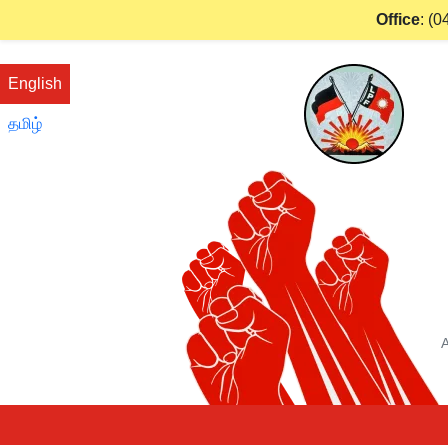
Office
:
(0
English
தமிழ்
A