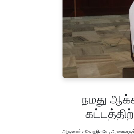
நமது ஆக்
கட்டத்திற
அருமைச் சகோதரிகளே, அனைவருக்கும