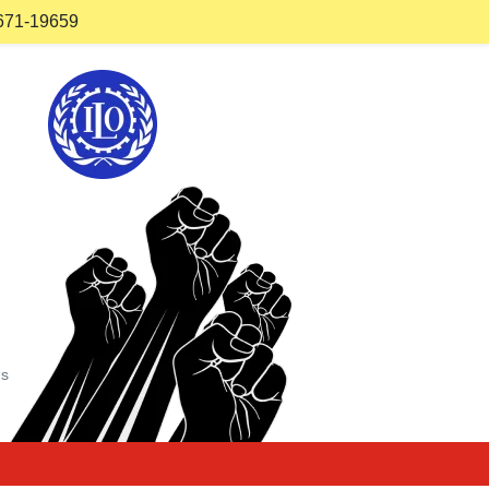
671-19659
Us